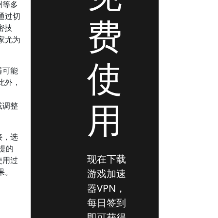
洲等多
通过切
费
密技
家尤为
使
器可能
此外，
用
或调整
接，选
提的
现在下载
使用过
果。
游戏加速
器VPN，
每日签到
即可获得