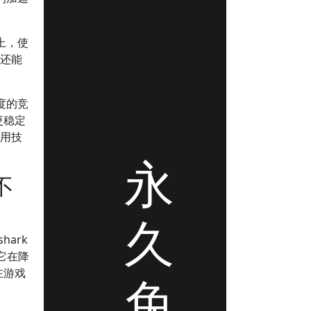
上，使
，还能
度的竞
更稳定
使用技
永
不
久
hark
它在降
在游戏
免