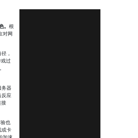
色。
根
在对网
路径，
游戏过
，
服务器
击反应
连接
体验也
线或卡
的加速