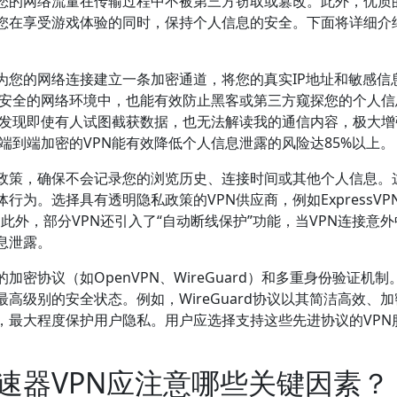
您的网络流量在传输过程中不被第三方窃取或篡改。此外，优质的
您在享受游戏体验的同时，保持个人信息的安全。下面将详细介绍
。
为您的网络连接建立一条加密通道，将您的真实IP地址和敏感信
或不安全的网络环境中，也能有效防止黑客或第三方窥探您的个人
PN，发现即使有人试图截获数据，也无法解读我的通信内容，极大
用端到端加密的VPN能有效降低个人信息泄露的风险达85%以上。
志政策，确保不会记录您的浏览历史、连接时间或其他个人信息。
为。选择具有透明隐私政策的VPN供应商，例如ExpressVP
。此外，部分VPN还引入了“自动断线保护”功能，当VPN连接意
息泄露。
密协议（如OpenVPN、WireGuard）和多重身份验证机制
高级别的安全状态。例如，WireGuard协议以其简洁高效、
，最大程度保护用户隐私。用户应选择支持这些先进协议的VPN
速器VPN应注意哪些关键因素？