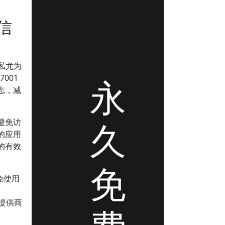
信
私尤为
永
001
志，减
久
避免访
的应用
的有效
免
免使用
N提供商