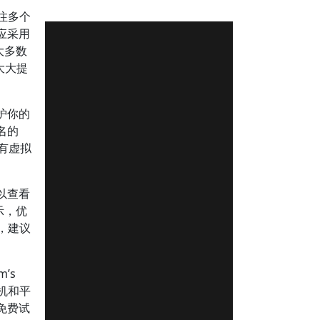
注多个
应采用
大多数
大大提
护你的
名的
拥有虚拟
以查看
示，优
，建议
’s
机和平
免费试