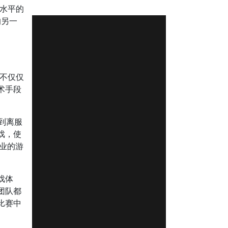
种水平的
的另一
势不仅仅
术手段
到离服
戏，使
专业的游
戏体
团队都
比赛中