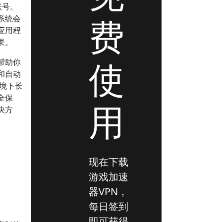
账号。
费
系统会
应用程
果。
使
帮助你
和自动
环境下长
全保
用
决方
现在下载
游戏加速
器VPN，
每日签到
即可获得