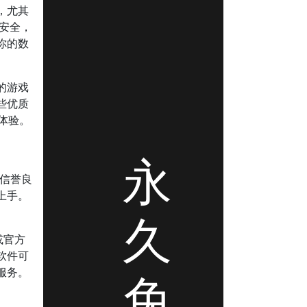
，尤其
号安全，
你的数
的游戏
些优质
戏体验。
永
信誉良
上手。
久
或官方
软件可
服务。
免