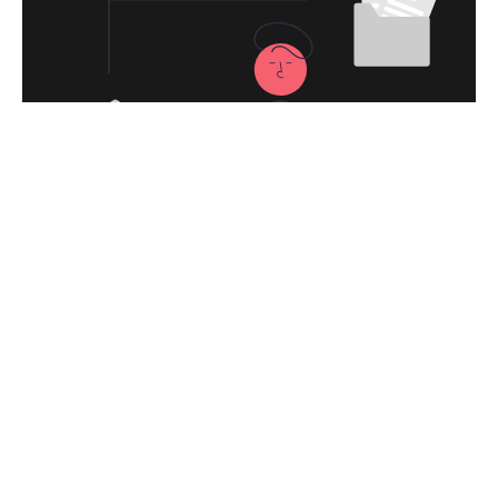
永久免费使用
现在下载游戏加速器VPN，每日签到即可获
得免费时长，快去体验科学上网吧！
下载游戏加速器VPNApp