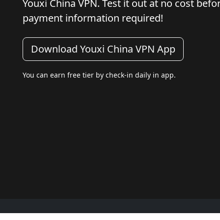
Youxi China VPN. Test it out at no cost bef
payment information required!
Download Youxi China VPN App
You can earn free tier by check-in daily in app.